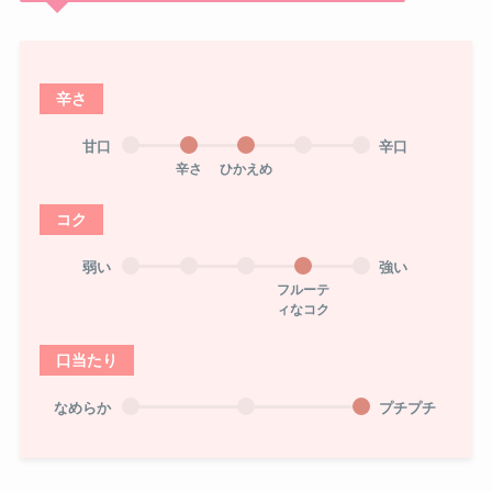
辛さ
甘口
辛口
辛さ
ひかえめ
コク
弱い
強い
フルーテ
ィなコク
口当たり
なめらか
プチプチ