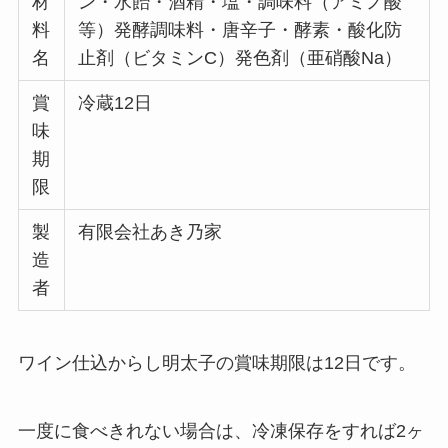
材
ン・水飴・酒精・塩・調味料（アミノ酸
料
等）発酵調味料・唐辛子・酵素・酸化防
名
止剤（ビタミンC）発色剤（亜硝酸Na）
賞
冷蔵12日
味
期
限
製
有限会社あき乃家
造
者
ワイン仕込からし明太子の賞味期限は12日です。
一度に食べきれない場合は、冷凍保存をすれば2ヶ