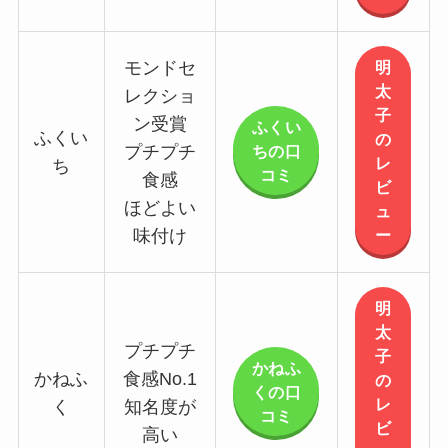
明
モンドセ
太
レクショ
子
ン受賞
ふくい
ふくい
の
ちの口
プチプチ
レ
ち
コミ
食感
ビ
ほどよい
ュ
ー
味付け
明
太
プチプチ
子
かねふ
かねふ
食感No.1
の
くの口
レ
く
知名度が
コミ
ビ
高い