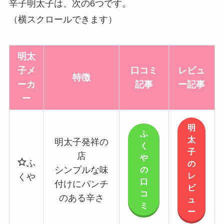
辛子明太子
は、次の6つです。
（横スクロールできます）
明太
子メ
口コミ
レビュ
特徴
ーカ
記事
ー記事
ー
明
ふ
太
明太子発祥の
く
子
店
や
ふ
の
の
シンプルな味
レ
くや
口
付けにパンチ
ビ
コ
のある辛さ
ュ
ミ
ー