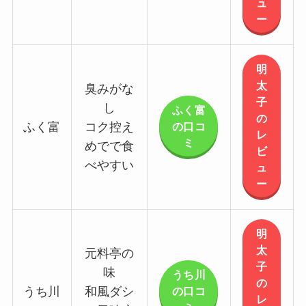
ュ
ー
明
太
臭みがな
子
し
ふく富
の
の口コ
ふく富
コク控え
レ
ミ
めでで食
ビ
べやすい
ュ
ー
明
太
元料亭の
子
味
うち川
の
の口コ
うち川
和風ダシ
レ