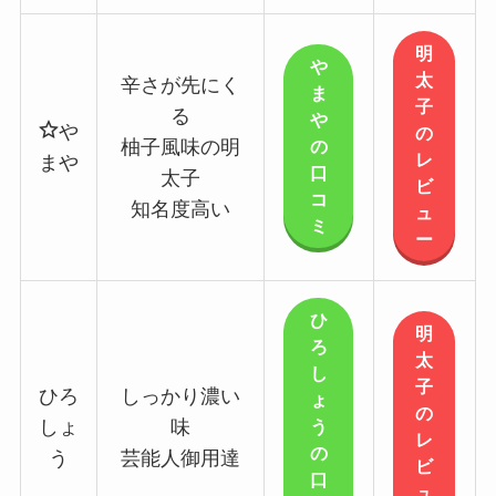
明
や
太
辛さが先にく
ま
子
る
や
や
の
の
柚子風味の明
レ
まや
口
太子
ビ
コ
知名度高い
ュ
ミ
ー
ひ
明
ろ
太
し
子
ひろ
しっかり濃い
ょ
の
う
しょ
味
レ
の
う
芸能人御用達
ビ
口
ュ