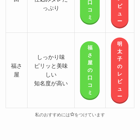
口
ビ
っぷり
コ
ュ
ミ
ー
明
福
太
さ
しっかり味
子
屋
福さ
ピリッと美味
の
の
レ
屋
しい
口
ビ
知名度が高い
コ
ュ
ミ
ー
私のおすすめには
をつけています