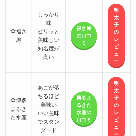
明
しっかり
太
味
子
福さ屋
福さ
ピリッと
の
の口コ
レ
屋
美味しい
ミ
ビ
知名度が
ュ
高い
ー
明
あごが落
太
ちるほど
博多ま
子
博多
美味い
るきた
の
まるき
水産の
レ
いい意味
た水産
口コミ
ビ
でスタン
ュ
ダード
ー