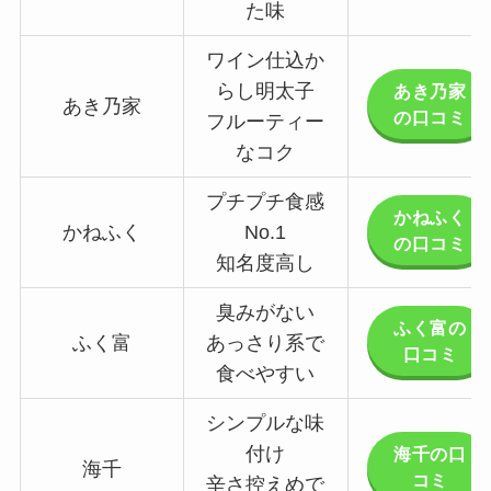
た味
ワイン仕込か
らし明太子
あき乃家
あき乃家
の口コミ
フルーティー
なコク
プチプチ食感
かねふく
かねふく
No.1
の口コミ
知名度高し
臭みがない
ふく富の
ふく富
あっさり系で
口コミ
食べやすい
シンプルな味
付け
海千の口
海千
コミ
辛さ控えめで