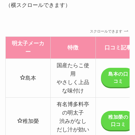
（横スクロールできます）
スクロールできます
明太子メーカ
特徴
口コミ記事
ー
国産たらこ使
用
島本の口
島本
コミ
やさしく上品
な味付け
有名博多料亭
の明太子
稚加榮の
稚加榮
渋みがなし
口コミ
だし汁が効い