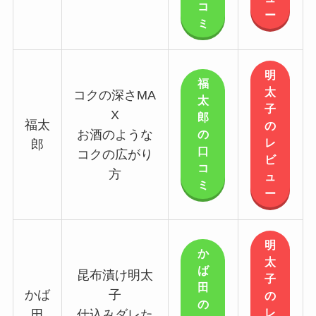
コ
ー
ミ
明
福
太
コクの深さMA
太
子
X
郎
福太
の
の
お酒のような
レ
郎
口
コクの広がり
ビ
コ
方
ュ
ミ
ー
明
か
太
ば
昆布漬け明太
子
田
かば
子
の
の
レ
田
仕込みダレた