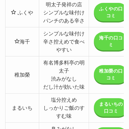
明太子発祥の店
ふくやの口
ふくや
シンプルな味付け
コミ
パンチのある辛さ
シンプルな味付け
海千の口コ
海千
辛さ控えめで食べ
ミ
やすい
有名博多料亭の明
太子
稚加榮の口
稚加榮
コミ
渋みがなし
だし汁が効いた味
塩分控えめ
まるいちの
まるいち
しっかりご飯のす
口コミ
すむ味
臭みがなし