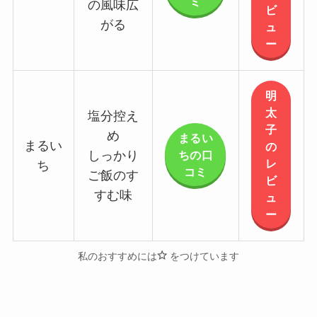
ミ
の風味広
ビ
がる
ュ
ー
明
太
塩分控え
子
め
まるい
まるい
の
ちの口
しっかり
レ
ち
コミ
ご飯のす
ビ
すむ味
ュ
ー
私のおすすめには
をつけています