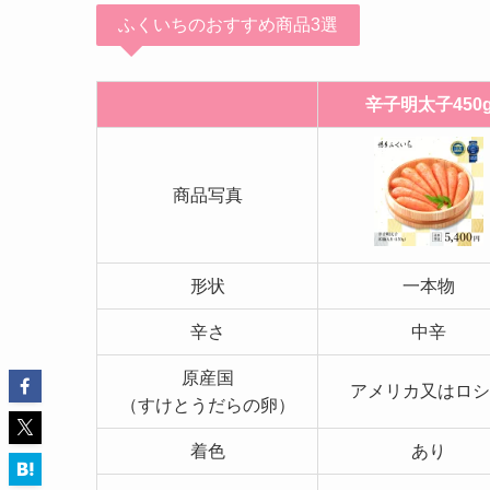
ふくいちのおすすめ商品3選
辛子明太子450
商品写真
形状
一本物
辛さ
中辛
原産国
アメリカ又はロシ
（すけとうだらの卵）
着色
あり