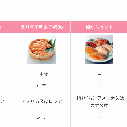
g
炙り辛子明太子450g
銀だらセット
一本物
–
中辛
–
【銀だら】アメリカ又は
ア
アメリカ又はロシア
カナダ産
あり
–