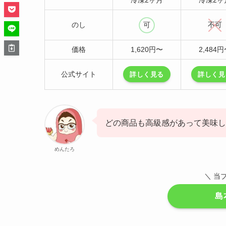
のし
可
不可
価格
1,620円〜
2,484
公式サイト
詳しく見る
詳しく見
どの商品も高級感があって美味し
めんたろ
＼ 当
島