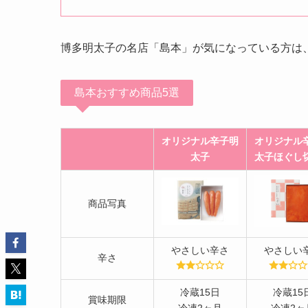
博多明太子の名店「島本」が気になっている方は
島本おすすめ商品5選
オリジナル辛子明
オリジナル
太子
太子ほぐし
商品写真
やさしい辛さ
やさしい
辛さ
冷蔵15日
冷蔵15
賞味期限
冷凍2ヶ月
冷凍2ヶ