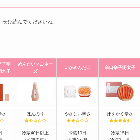
、ぜひ読んでくださいね。
辛子明
めんたいマヨネー
いかめんたい
辛口辛子明太子
切れ子
ズ
辛さ
ほんのり
やさしい辛さ
汗をかく辛さ
日
冷蔵40日以上
冷蔵10日
冷蔵15日
月
（冷凍不可）
冷凍2ヶ月
冷凍2ヶ月