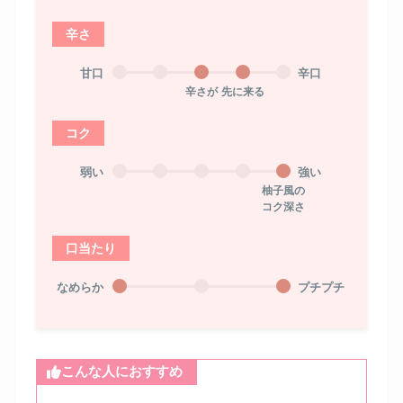
辛さ
甘口
辛口
辛さが
先に来る
コク
弱い
強い
柚子風の
コク深さ
口当たり
なめらか
プチプチ
こんな人におすすめ