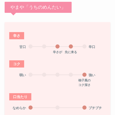
やまや「うちのめんたい」
辛さ
甘口
辛口
辛さが
先に来る
コク
弱い
強い
柚子風の
コク深さ
口当たり
なめらか
プチプチ