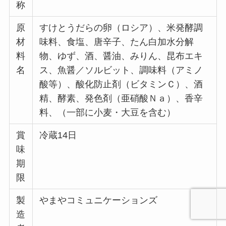
称
原
すけとうだらの卵（ロシア）、米発酵調
材
味料、食塩、唐辛子、たん白加水分解
料
物、ゆず、酒、醤油、みりん、昆布エキ
名
ス、魚醤／ソルビット、調味料（アミノ
酸等）、酸化防止剤（ビタミンＣ）、酒
精、酵素、発色剤（亜硝酸Ｎａ）、香辛
料、（一部に小麦・大豆を含む）
賞
冷蔵14日
味
期
限
製
やまやコミュニケーションズ
造