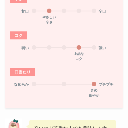
甘口
辛口
やさしい
辛さ
コク
弱い
強い
上品な
コク
口当たり
なめらか
プチプチ
きめ
細やか