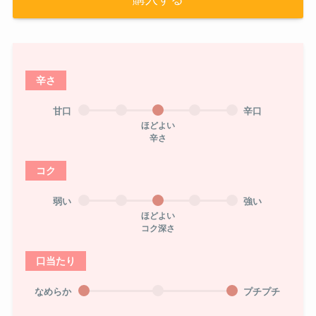
辛さ
甘口
辛口
ほどよい
辛さ
コク
弱い
強い
ほどよい
コク深さ
口当たり
なめらか
プチプチ