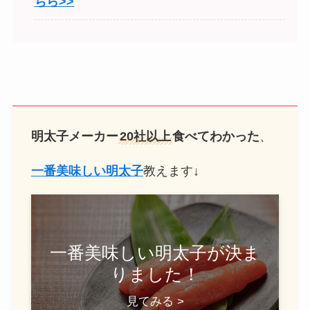
ちら>>
明太子メーカー
20社以上
食べてわかった
、
一番美味しい明太子
教えます↓
一番美味しい明太子が決ま
りました！
見てみる >