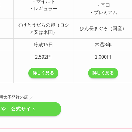
・マイルド
さ
・辛口
・レギュラー
・プレミアム
すけとうだらの卵（ロシ
びん長まぐろ（国産）
ア又は米国）
冷蔵15日
常温3年
2,592円
1,000円
詳しく見る
詳しく見る
 明太子発祥の店 ／
くや 公式サイト