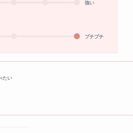
強い
プチプチ
べたい