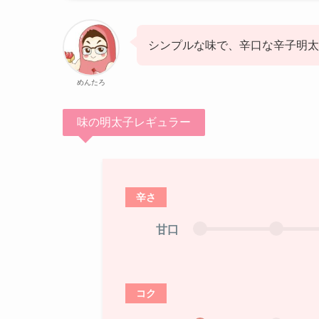
シンプルな味で、辛口な辛子明太
めんたろ
味の明太子レギュラー
辛さ
甘口
コク