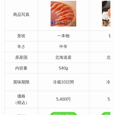
商品写真
形状
一本物
切
辛さ
中辛
中
原産国
北海道産
北海
内容量
540g
1
賞味期限
冷蔵10日間
冷凍
価格
5,400円
5,9
（税込）