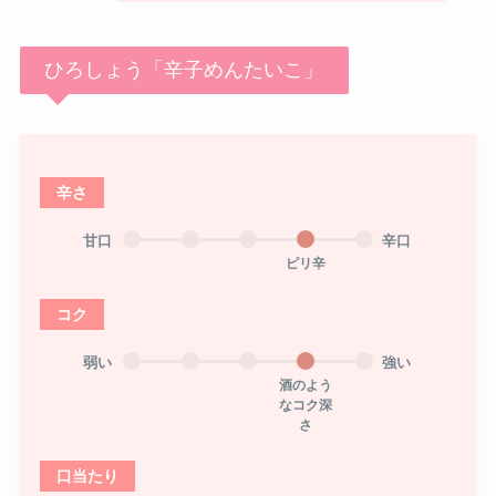
ひろしょう「辛子めんたいこ」
辛さ
甘口
辛口
ピリ辛
コク
弱い
強い
酒のよう
なコク深
さ
口当たり