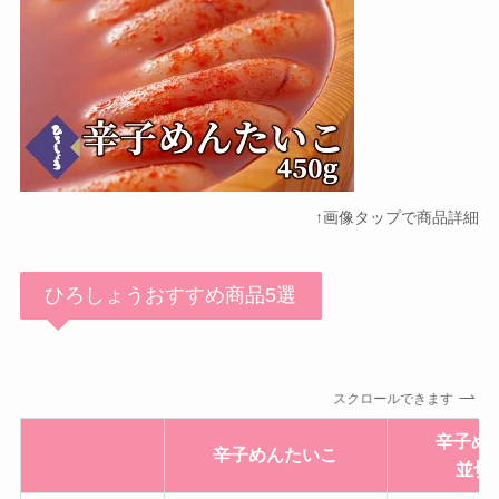
↑画像タップで商品詳細
ひろしょうおすすめ商品5選
スクロールできます
辛子め
辛子めんたいこ
並切子