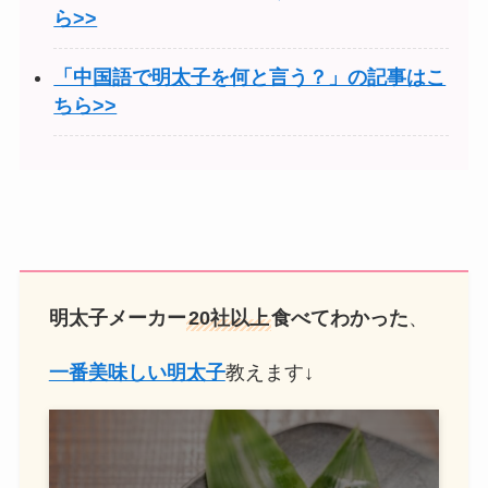
ら>>
「中国語で明太子を何と言う？」の記事はこ
ちら>>
明太子メーカー
20社以上
食べてわかった
、
一番美味しい明太子
教えます↓