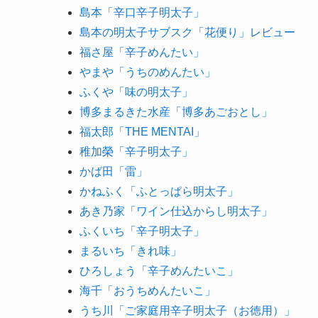
島本「辛口辛子明太子」
島本の明太子サブスク「花便り」レビュー
福さ屋「辛子めんたい」
やまや「うちのめんたい」
ふくや「味の明太子」
博多まるきた水産「博多あごおとし」
福太郎「THE MENTAI」
稚加榮「辛子明太子」
かば田「雷」
かねふく「ふとっぱら明太子」
あき乃家「ワイン仕込からし明太子」
ふくいち「辛子明太子」
まるいち「きれ味」
ひろしょう「辛子めんたいこ」
海千「おうちめんたいこ」
うち川「ご家庭用辛子明太子（お徳用）」